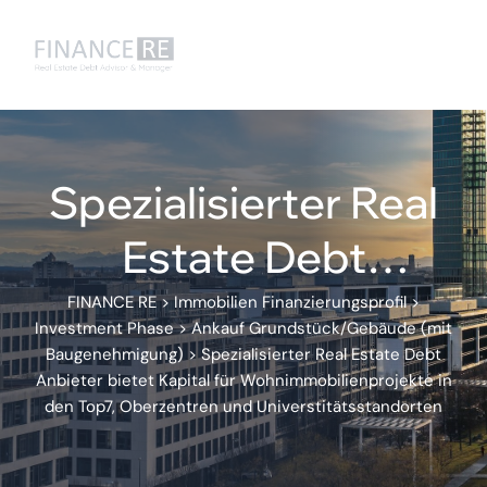
Spezialisierter Real
Estate Debt
Anbieter bietet
FINANCE RE
>
Immobilien Finanzierungsprofil
>
Investment Phase
>
Ankauf Grundstück/Gebäude (mit
Kapital für
Baugenehmigung)
>
Spezialisierter Real Estate Debt
Anbieter bietet Kapital für Wohnimmobilienprojekte in
Wohnimmobilienpro
den Top7, Oberzentren und Universtitätsstandorten
jekte in den Top7,