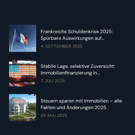
Frankreichs Schuldenkrise 2025:
Spürbare Auswirkungen auf
Immobilienzinsen im Euroraum
4. SEPTEMBER 2025
Stabile Lage, selektive Zuversicht:
Immobilienfinanzierung in
Deutschland im Sommer 2025
7. JULI 2025
Steuern sparen mit Immobilien – alle
Fakten und Änderungen 2025
29. MAI 2025