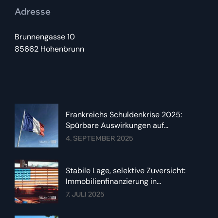
Adresse
Brunnengasse 10
85662 Hohenbrunn
Frankreichs Schuldenkrise 2025:
Spürbare Auswirkungen auf
Immobilienzinsen im Euroraum
4. SEPTEMBER 2025
Stabile Lage, selektive Zuversicht:
Immobilienfinanzierung in
Deutschland im Sommer 2025
7. JULI 2025