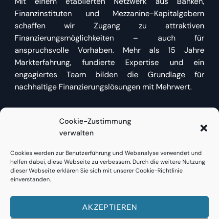
Mit einem etablierten Netzwerk aus Banken,
Finanzinstituten und Mezzanine-Kapitalgebern
schaffen wir Zugang zu attraktiven
Finanzierungsmöglichkeiten – auch für
anspruchsvolle Vorhaben. Mehr als 15 Jahre
Markterfahrung, fundierte Expertise und ein
engagiertes Team bilden die Grundlage für
nachhaltige Finanzierungslösungen mit Mehrwert.
Cookie-Zustimmung
Kundenzugang
verwalten
Cookies werden zur Benutzerführung und Webanalyse verwendet und
Bestehende Kunden finden
hier direkt Zugang
zu
helfen dabei, diese Webseite zu verbessern. Durch die weitere Nutzung
Bestandsfinanzierungen oder neuen Anfragen.
dieser Webseite erklären Sie sich mit unserer Cookie-Richtlinie
einverstanden.
AKZEPTIEREN