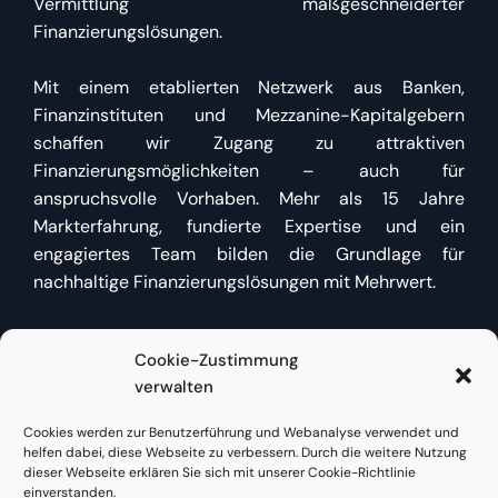
Vermittlung maßgeschneiderter
Finanzierungslösungen.
Mit einem etablierten Netzwerk aus Banken,
Finanzinstituten und Mezzanine-Kapitalgebern
schaffen wir Zugang zu attraktiven
Finanzierungsmöglichkeiten – auch für
anspruchsvolle Vorhaben. Mehr als 15 Jahre
Markterfahrung, fundierte Expertise und ein
engagiertes Team bilden die Grundlage für
nachhaltige Finanzierungslösungen mit Mehrwert.
Cookie-Zustimmung
Kundenzugang
verwalten
Cookies werden zur Benutzerführung und Webanalyse verwendet und
Bestehende Kunden finden
hier direkt Zugang
zu
helfen dabei, diese Webseite zu verbessern. Durch die weitere Nutzung
Bestandsfinanzierungen oder neuen Anfragen.
dieser Webseite erklären Sie sich mit unserer Cookie-Richtlinie
einverstanden.