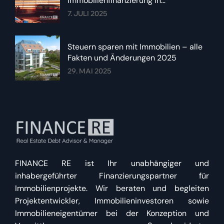
Immobilienfinanzierung in
Deutschland im Sommer 2025
7. JULI 2025
Steuern sparen mit Immobilien – alle
Fakten und Änderungen 2025
29. MAI 2025
FINANCE RE ist Ihr unabhängiger und
inhabergeführter Finanzierungspartner für
Immobilienprojekte. Wir beraten und begleiten
Projektentwickler, Immobilieninvestoren sowie
Immobilieneigentümer bei der Konzeption und