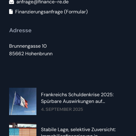
anfrage@finance-re.de
Finanzierungsanfrage (Formular)
Adresse
Brunnengasse 10
85662 Hohenbrunn
Frankreichs Schuldenkrise 2025:
Spürbare Auswirkungen auf
Immobilienzinsen im Euroraum
4. SEPTEMBER 2025
Stabile Lage, selektive Zuversicht: