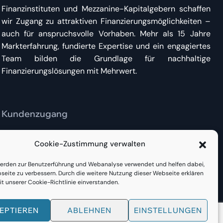
Finanzinstituten und Mezzanine-Kapitalgebern schaffen
wir Zugang zu attraktiven Finanzierungsmöglichkeiten –
auch für anspruchsvolle Vorhaben. Mehr als 15 Jahre
Markterfahrung, fundierte Expertise und ein engagiertes
Team bilden die Grundlage für nachhaltige
Finanzierungslösungen mit Mehrwert.
Kundenzugang
Bestehende Kunden finden
hier direkt Zugang
zu
Cookie-Zustimmung verwalten
Bestandsfinanzierungen oder neuen Anfragen.
erden zur Benutzerführung und Webanalyse verwendet und helfen dabei,
seite zu verbessern. Durch die weitere Nutzung dieser Webseite erklären
it unserer Cookie-Richtlinie einverstanden.
EPTIEREN
ABLEHNEN
EINSTELLUNGEN
Impressum
Datenschutz
Cookie-Richtlinie (EU)