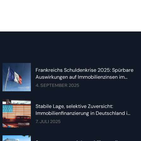
Frankreichs Schuldenkrise 2025: Spürbare
Auswirkungen auf Immobilienzinsen im
Euroraum
4. SEPTEMBER 2025
Stabile Lage, selektive Zuversicht:
Immobilienfinanzierung in Deutschland im
Sommer 2025
7. JULI 2025