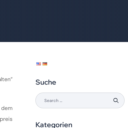
lten”
Suche
f dem
preis
Kategorien