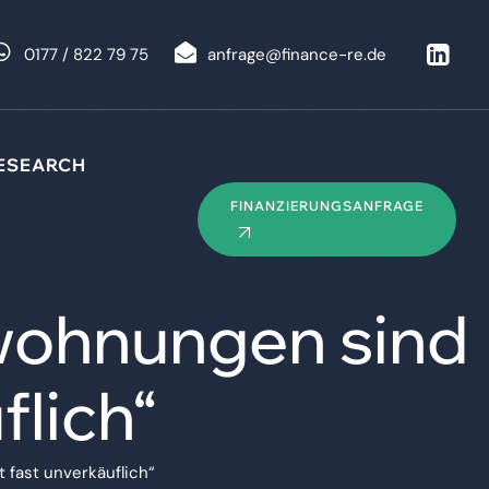
0177 / 822 79 75
anfrage@finance-re.de
ESEARCH
FINANZIERUNGSANFRAGE
swohnungen sind
flich“
 fast unverkäuflich“