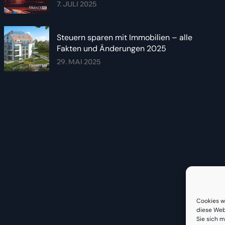
Sommer 2025
7. JULI 2025
Steuern sparen mit Immobilien – alle
Fakten und Änderungen 2025
29. MAI 2025
Cookies w
diese Web
Sie sich m