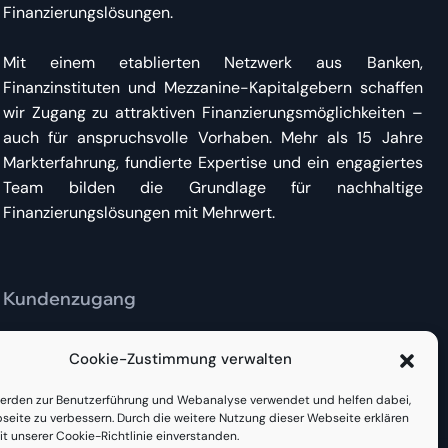
Finanzierungslösungen.
Mit einem etablierten Netzwerk aus Banken,
Finanzinstituten und Mezzanine-Kapitalgebern schaffen
wir Zugang zu attraktiven Finanzierungsmöglichkeiten –
auch für anspruchsvolle Vorhaben. Mehr als 15 Jahre
Markterfahrung, fundierte Expertise und ein engagiertes
Team bilden die Grundlage für nachhaltige
Finanzierungslösungen mit Mehrwert.
Kundenzugang
Bestehende Kunden finden
hier direkt Zugang
zu
Cookie-Zustimmung verwalten
Bestandsfinanzierungen oder neuen Anfragen.
erden zur Benutzerführung und Webanalyse verwendet und helfen dabei,
seite zu verbessern. Durch die weitere Nutzung dieser Webseite erklären
it unserer Cookie-Richtlinie einverstanden.