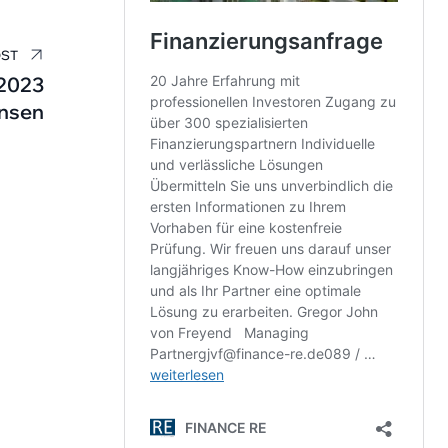
OST
.2023
insen