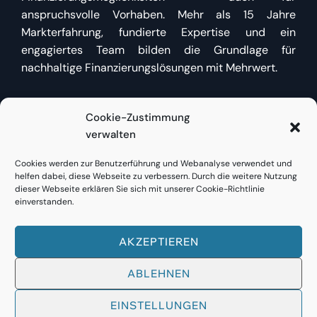
anspruchsvolle Vorhaben. Mehr als 15 Jahre
Markterfahrung, fundierte Expertise und ein
engagiertes Team bilden die Grundlage für
nachhaltige Finanzierungslösungen mit Mehrwert.
Cookie-Zustimmung
Kundenzugang
verwalten
Cookies werden zur Benutzerführung und Webanalyse verwendet und
Bestehende Kunden finden
hier direkt Zugang
zu
helfen dabei, diese Webseite zu verbessern. Durch die weitere Nutzung
Bestandsfinanzierungen oder neuen Anfragen.
dieser Webseite erklären Sie sich mit unserer Cookie-Richtlinie
einverstanden.
AKZEPTIEREN
© 2023
FINANCE RE
ABLEHNEN
EINSTELLUNGEN
Impressum
Datenschutz
Cookie-Richtlinie (EU)