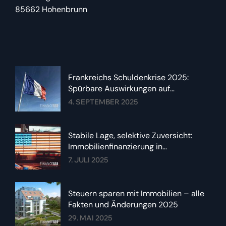
85662 Hohenbrunn
Frankreichs Schuldenkrise 2025:
Spürbare Auswirkungen auf
Immobilienzinsen im Euroraum
4. SEPTEMBER 2025
Stabile Lage, selektive Zuversicht:
Immobilienfinanzierung in
Deutschland im Sommer 2025
7. JULI 2025
Steuern sparen mit Immobilien – alle
Fakten und Änderungen 2025
29. MAI 2025