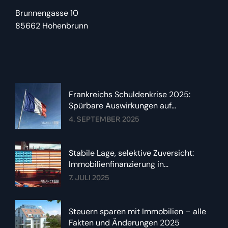
Brunnengasse 10
85662 Hohenbrunn
Frankreichs Schuldenkrise 2025:
Spürbare Auswirkungen auf
Immobilienzinsen im Euroraum
4. SEPTEMBER 2025
Stabile Lage, selektive Zuversicht:
Immobilienfinanzierung in
Deutschland im Sommer 2025
7. JULI 2025
Steuern sparen mit Immobilien – alle
Fakten und Änderungen 2025