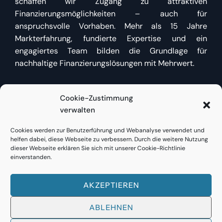
schaffen wir Zugang zu attraktiven
Finanzierungsmöglichkeiten – auch für
anspruchsvolle Vorhaben. Mehr als 15 Jahre
Markterfahrung, fundierte Expertise und ein
engagiertes Team bilden die Grundlage für
nachhaltige Finanzierungslösungen mit Mehrwert.
Cookie-Zustimmung
Kundenzugang
verwalten
Cookies werden zur Benutzerführung und Webanalyse verwendet und
Bestehende Kunden finden
hier direkt Zugang
zu
helfen dabei, diese Webseite zu verbessern. Durch die weitere Nutzung
Bestandsfinanzierungen oder neuen Anfragen.
dieser Webseite erklären Sie sich mit unserer Cookie-Richtlinie
einverstanden.
AKZEPTIEREN
© 2023
FINANCE RE
ABLEHNEN