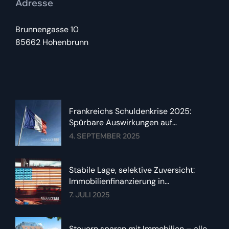
Adresse
Brunnengasse 10
85662 Hohenbrunn
Frankreichs Schuldenkrise 2025:
Spürbare Auswirkungen auf
Immobilienzinsen im Euroraum
4. SEPTEMBER 2025
Stabile Lage, selektive Zuversicht:
Immobilienfinanzierung in
Deutschland im Sommer 2025
7. JULI 2025
Steuern sparen mit Immobilien – alle