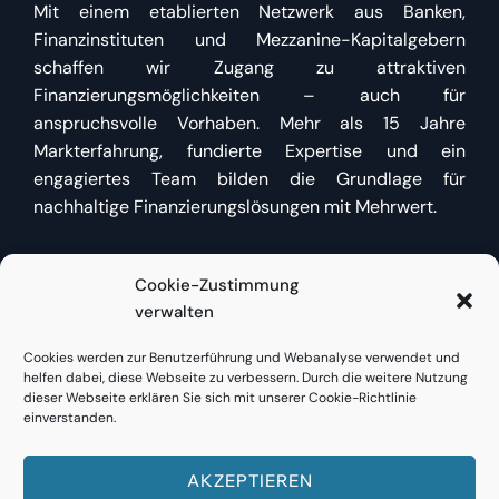
Mit einem etablierten Netzwerk aus Banken,
Finanzinstituten und Mezzanine-Kapitalgebern
schaffen wir Zugang zu attraktiven
Finanzierungsmöglichkeiten – auch für
anspruchsvolle Vorhaben. Mehr als 15 Jahre
Markterfahrung, fundierte Expertise und ein
engagiertes Team bilden die Grundlage für
nachhaltige Finanzierungslösungen mit Mehrwert.
Cookie-Zustimmung
Kundenzugang
verwalten
Cookies werden zur Benutzerführung und Webanalyse verwendet und
Bestehende Kunden finden
hier direkt Zugang
zu
helfen dabei, diese Webseite zu verbessern. Durch die weitere Nutzung
Bestandsfinanzierungen oder neuen Anfragen.
dieser Webseite erklären Sie sich mit unserer Cookie-Richtlinie
einverstanden.
AKZEPTIEREN