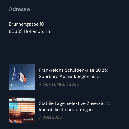
Adresse
Brunnengasse 10
85662 Hohenbrunn
Frankreichs Schuldenkrise 2025:
Spürbare Auswirkungen auf
Immobilienzinsen im Euroraum
4. SEPTEMBER 2025
Stabile Lage, selektive Zuversicht:
Immobilienfinanzierung in
Deutschland im Sommer 2025
7. JULI 2025